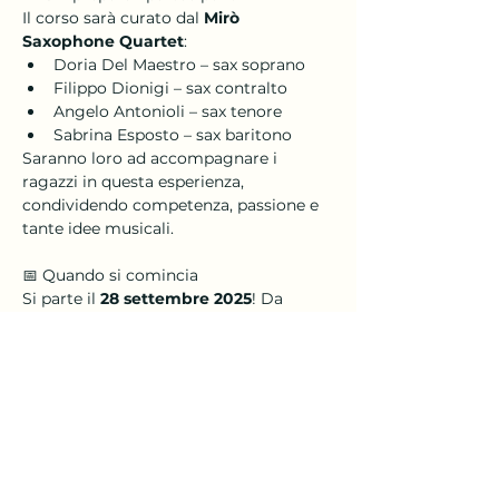
Il corso sarà curato dal 
Mirò 
Saxophone Quartet
:
Doria Del Maestro – sax soprano
Filippo Dionigi – sax contralto
Angelo Antonioli – sax tenore
Sabrina Esposto – sax baritono
Saranno loro ad accompagnare i 
ragazzi in questa esperienza, 
condividendo competenza, passione e 
tante idee musicali.
📅 Quando si comincia
Si parte il 
28 settembre 2025
! Da 
quella data si inizia con il primo 
incontro, e poi si prosegue con 
regolarità per tutto l’anno, fino alla 
conclusione delle esibizioni previste.
✍️ Come iscriversi
Per entrare a far parte della SAX 
ORCHESTRA è semplicissimo: 
Compila 