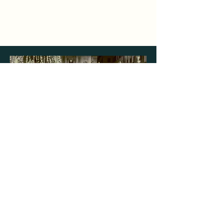
Iscriviti alla nostra
NewsLetter
Resta informato su tutte le nostre novità:
concerti, progetti, corsi, rassegne e tanto
altro!
Clicca qui