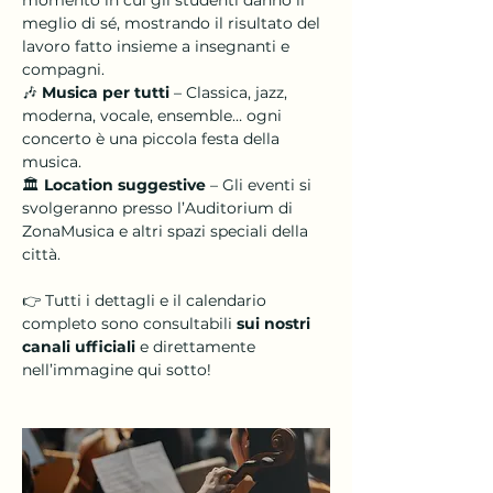
momento in cui gli studenti danno il 
meglio di sé, mostrando il risultato del 
lavoro fatto insieme a insegnanti e 
compagni.
🎶 
Musica per tutti
 – Classica, jazz, 
moderna, vocale, ensemble… ogni 
concerto è una piccola festa della 
musica.
🏛️ 
Location suggestive
 – Gli eventi si 
svolgeranno presso l’Auditorium di 
ZonaMusica e altri spazi speciali della 
città.
👉 Tutti i dettagli e il calendario 
completo sono consultabili 
sui nostri 
canali ufficiali
 e direttamente 
nell’immagine qui sotto!