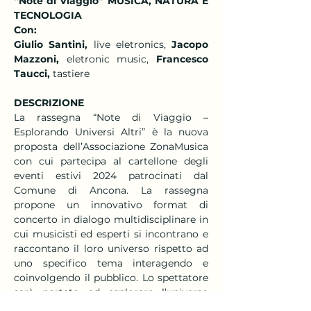
“Note di Viaggio” MUSICA, NATURA E 
TECNOLOGIA
Con:
Giulio Santini,
 live eletronics, 
Jacopo 
Mazzoni,
 eletronic music, 
Francesco 
Taucci,
 tastiere
DESCRIZIONE
La rassegna “Note di Viaggio – 
Esplorando Universi Altri” è la nuova 
proposta dell’Associazione ZonaMusica 
con cui partecipa al cartellone degli 
eventi estivi 2024 patrocinati dal 
Comune di Ancona. La rassegna 
propone un innovativo format di 
concerto in dialogo multidisciplinare in 
cui musicisti ed esperti si incontrano e 
raccontano il loro universo rispetto ad 
uno specifico tema interagendo e 
coinvolgendo il pubblico. Lo spettatore 
sarà portato ad esplorare l’universo 
altrui e ad arricchire il proprio, potrà 