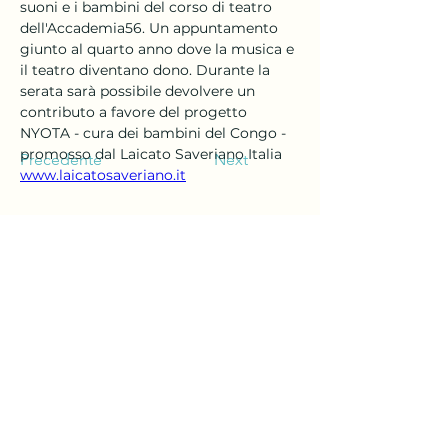
suoni e i bambini del corso di teatro 
dell'Accademia56. Un appuntamento 
giunto al quarto anno dove la musica e 
il teatro diventano dono. Durante la 
serata sarà possibile devolvere un 
contributo a favore del progetto 
NYOTA - cura dei bambini del Congo - 
promosso dal Laicato Saveriano Italia 
Precedente
Next
www.laicatosaveriano.it
Viale Cristoforo Colombo,
106 - 60127
AN
071 872961 - 320
6809233
zonamusica.an@gmail.com
CF e P.iva
02086320427